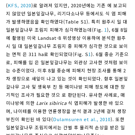
(
KFS, 2020
)로 알려져 있지만, 2020년에는 기존 에 보고되
지 않았던 일본잎갈나무, 리기다소나무 등에서도 식 엽 피해
가 발생하였음을 확인하였다(Table S1). 특히 원주시 일 대
일본잎갈나무 조림지 피해가 심각하였는데(Fig.
1
), 6월 8일
에 촬영된 미국 Landsat-8 위성영상 이용하여 분석한 원주
시 일 대 일본잎갈나무 조림지 중 피해가 심각한 것으로 보이
는 면적 은 311 ha로 확인되었다(Fig. S
1
). 6월 중순 기준으
로, 피해를 입 은 일본잎갈나무는 외관상 고사한 것처럼 보이
는 수준이었다. 이후 8월 중순에 피해지 현장 조사를 통해 2
차 생장으로 새잎이 나고 있는 것이 확인되었다. 향후 일본잎
갈나무 고사 및 생육부 진 등 매미나방 피해 정도에 대한 장
기적인 조사가 필요한 것으 로 판단된다. 유사한 사례로, 매
미나방에 의한
Larix sibirica
식 엽피해가 발생한 바 있으
며, 나이테를 이용한 연륜생장을 분석 결과 2년에 걸쳐 생장
부진이 확인된 바 있다(
Dulamsuren et al., 2010
). 또한
일본잎갈나무 조림지에서는 간벌 후 물리적 손상을 받은 일