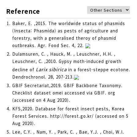
Reference
Baker, E. ,2015. The worldwide status of phasmids
(Insecta: Phasmida) as pests of agriculture and
forestry, with a generalised theroy of phasmid
outbreaks. Agr. Food Sec. 4, 22.
Dulamsuren, C. , Hauck, M. , Leuschner, H.H. ,
Leuschner, C. ,2010. Gypsy moth-induced growth
Larix sibirica
decline of
in a forest-steppe ecotone.
Dendrochronol. 28, 207-213.
GBIF Secretariat,2019. GBIF Backbone Taxonomy.
Checklist dataset omei accessed via GBIF. org
(accessed on 4 Aug 2020).
KFS,2020. Database for forest insect pests, Korea
Forest Services. http://forest.go.kr/ (accessed on 5
Aug 2020).
Lee, C.Y. , Nam, Y. , Park, C. , Bae, Y.J. , Choi, W.I.