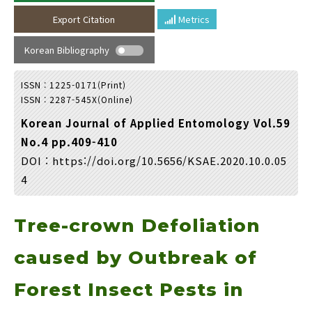
Year(s) :
Export Citation
Metrics
to
Korean Bibliography
Search :
ISSN : 1225-0171(Print)
ISSN : 2287-545X(Online)
Korean Journal of Applied Entomology Vol.59
No.4 pp.409-410
DOI :
https://doi.org/10.5656/KSAE.2020.10.0.05
Search
Advanced Search
4
Adode Reader(link)
Tree-crown Defoliation
caused by Outbreak of
Forest Insect Pests in