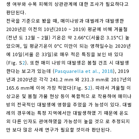
생 여부와 수목 피해의 상관관계에 대한 조사가 필요하다고
판단된다.
전국을 기준으로 봤을 때, 매미나방과 대벌레가 대발생한
2020년은 이전의 10년(2010 ~ 2019) 평균에 비해 겨울철
(전년 도 12월 ~ 2월) 기온은 약 2.66°C(서울은 3.15°C) 높
았으며, 일 평균기온이 0°C 미만이 되는 영하일수는 2020년
에 10일(서울 은 33일)로 매우 적은 특징을 보인 바 있다
(Fig. S
2
). 또한 매미 나방의 대발생은 봄철 건조 시 대발생
한다는 보고가 있는데 (
Pasquarella et al., 2018
), 2019
년과 2020년은 각각 241.2 mm 와 231.3 mm로 2017년의
165.6 mm에 이어 가장 적었다(Fig. S
2
). 따라서 겨울철 이
상고온 및 봄철 가뭄 현상 등이 복합적으 로 작용하여 매미나
방의 전국적인 대발생에 영향을 주었을 가 능성이 있다. 대벌
레의 경우에는 특정 지역에서만 대발생하였 기 때문에 온도
외 다른 인자도 관여하였을 가능성이 높을 것으 로 추정되지
만 보다 많은 사례 연구가 필요할 것이라 판단된다.