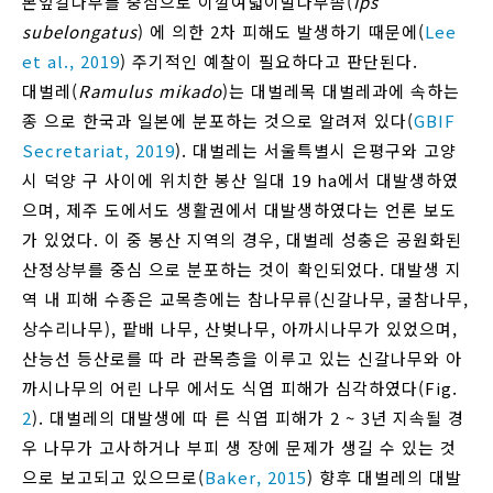
본잎갈나무를 중심으로 이깔여덟이발나무좀(
Ips
subelongatus
) 에 의한 2차 피해도 발생하기 때문에(
Lee
et al., 2019
) 주기적인 예찰이 필요하다고 판단된다.
대벌레(
Ramulus mikado
)는 대벌레목 대벌레과에 속하는
종 으로 한국과 일본에 분포하는 것으로 알려져 있다(
GBIF
Secretariat, 2019
). 대벌레는 서울특별시 은평구와 고양
시 덕양 구 사이에 위치한 봉산 일대 19 ha에서 대발생하였
으며, 제주 도에서도 생활권에서 대발생하였다는 언론 보도
가 있었다. 이 중 봉산 지역의 경우, 대벌레 성충은 공원화된
산정상부를 중심 으로 분포하는 것이 확인되었다. 대발생 지
역 내 피해 수종은 교목층에는 참나무류(신갈나무, 굴참나무,
상수리나무), 팥배 나무, 산벚나무, 아까시나무가 있었으며,
산능선 등산로를 따 라 관목층을 이루고 있는 신갈나무와 아
까시나무의 어린 나무 에서도 식엽 피해가 심각하였다(Fig.
2
). 대벌레의 대발생에 따 른 식엽 피해가 2 ~ 3년 지속될 경
우 나무가 고사하거나 부피 생 장에 문제가 생길 수 있는 것
으로 보고되고 있으므로(
Baker, 2015
) 향후 대벌레의 대발