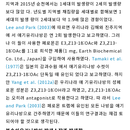
지역과 2015년 순천에서는 1세대의 발생량이 2세의 발생량
보다 많았 다. 년도별 지역별 채집량을 세대별로 합해보면 1
세대의 발생 량이 2세대보다 약 1.9배 많은 경향이었다.
Lee and Park (2003)
에 따르면 우리나라 김해와 진주지역
에 서 애기유리나방은 연 2회 발생한다고 보고하였다. 그러
나 이 들이 사용한 페로몬은 E3,Z13-18:OAc와 Z3,Z13-
18:OAc를 1:1로 희석한 제품(1 mg, Earth Biochemical
Co. Ltd., Japan)을 구입하여 사용하였다.
Tamaki et al.
(1977)
은 일본의 감과수원 에서 애기유리나방 수컷이
Z3,Z13-18:OAc 단독일 때 유인되 었다고 보고하였다. 하지
만
Yang et al. (2012a)
은 우리나라 애 기유리나방의 성페
로몬 성분은 Z3,Z13-18:OH라고 하였고, Z3,Z13-18:OAc
는 오히려 antagonist로 작용한다고 하였다. 따 라서
Lee
and Park (2003)
은 페로몬 트랩에 유인된 모든 나방을 애기
유리나방으로 간주하였기 때문에 이들의 연구결과는 재검 토
되어야 할 것으로 생각된다.