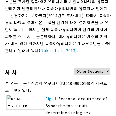
부분을 조사한 결과 애기유리나방과 밤알락명나방의 유충과
번데기가 발견되었으나 복숭아유리나방의 유충이나 번데기
는 발견하지는 못하였다(2014년도 조사내용). 따라서 복숭아
유리 나방의 성페로몬 트랩을 단감원 내에 설치하였을 때 유
인이 되 기는 하지만 실제 복숭아유리나방이 단감의 가지에
피해를 주 는지는 불분명하다. 애기유리나방은 기주의 범위
가 매우 광범 위하지만 복숭아유리나방은 벚나무종만을 가해
한다고 알려져 있다(
Naka et al., 2013
).
사 사
본 연구는 농촌진흥청 연구과제(PJ0104992016)의 지원으
로 수행되었다.
Fig. 1.
Seasonal occurrence of
Synanthedon tenuis,
determined using sex