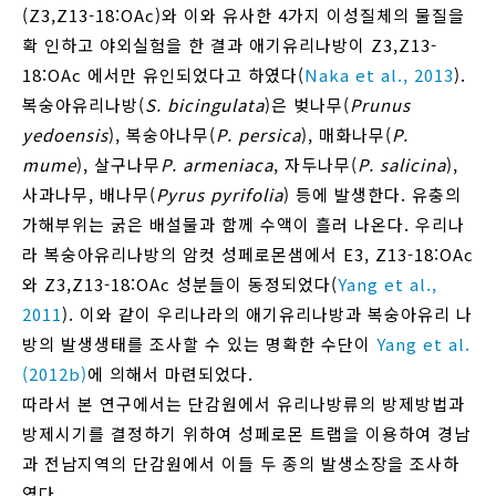
(Z3,Z13-18:OAc)와 이와 유사한 4가지 이성질체의 물질을
확 인하고 야외실험을 한 결과 애기유리나방이 Z3,Z13-
18:OAc 에서만 유인되었다고 하였다(
Naka et al., 2013
).
복숭아유리나방(
S. bicingulata
)은 벚나무(
Prunus
yedoensis
), 복숭아나무(
P. persica
), 매화나무(
P.
mume
), 살구나무
P. armeniaca
, 자두나무(
P. salicina
),
사과나무, 배나무(
Pyrus pyrifolia
) 등에 발생한다. 유충의
가해부위는 굵은 배설물과 함께 수액이 흘러 나온다. 우리나
라 복숭아유리나방의 암컷 성페로몬샘에서 E3, Z13-18:OAc
와 Z3,Z13-18:OAc 성분들이 동정되었다(
Yang et al.,
2011
). 이와 같이 우리나라의 애기유리나방과 복숭아유리 나
방의 발생생태를 조사할 수 있는 명확한 수단이
Yang et al.
(2012b)
에 의해서 마련되었다.
따라서 본 연구에서는 단감원에서 유리나방류의 방제방법과
방제시기를 결정하기 위하여 성페로몬 트랩을 이용하여 경남
과 전남지역의 단감원에서 이들 두 종의 발생소장을 조사하
였다.