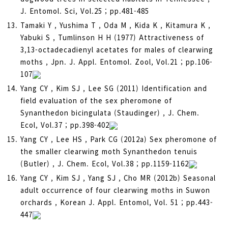
J. Entomol. Sci, Vol.25 ; pp.481-485
Tamaki Y , Yushima T , Oda M , Kida K , Kitamura K ,
Yabuki S , Tumlinson H H (1977) Attractiveness of
3,13-octadecadienyl acetates for males of clearwing
moths , Jpn. J. Appl. Entomol. Zool, Vol.21 ; pp.106-
107
Yang CY , Kim SJ , Lee SG (2011) Identification and
field evaluation of the sex pheromone of
Synanthedon bicingulata (Staudinger) , J. Chem.
Ecol, Vol.37 ; pp.398-402
Yang CY , Lee HS , Park CG (2012a) Sex pheromone of
the smaller clearwing moth Synanthedon tenuis
(Butler) , J. Chem. Ecol, Vol.38 ; pp.1159-1162
Yang CY , Kim SJ , Yang SJ , Cho MR (2012b) Seasonal
adult occurrence of four clearwing moths in Suwon
orchards , Korean J. Appl. Entomol, Vol. 51 ; pp.443-
447