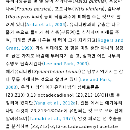
유리나방류는 몇 몇 종이 사과나무(
Malus pumila
), 복숭아
나무(
Prunus persica
), 포도나무(
Vitis vinifera
), 감나무
(
Diospyros kaki
) 등의 낙엽과수에 피해를 주는 것으로 알
려져 있다(
Arita et al., 2004
). 유리나방과의 유충은 나무
줄기 속으로 들어가 형 성층(부름켜)을 섭식하여 피해를 주
며, 피해를 받은 나무는 세 력이 크게 저하되고(
Rogers and
Grant, 1990
) 과실 비대에도 영 향을 미칠 뿐만 아니라 상당
히 굵은 가지도 바람에 부러지기 쉽 고, 심하면 어린 나무의
수명도 단축시킨다(
Lee and Park, 2003
).
애기유리나방(
Synanthedon tenuis
)은 남부지역에서는 감
나 무를 가해하는 것으로 알려져 있다(
Lee and Park,
2003
). 우리 나라의 애기유리나방의 성페로몬은
(Z3,Z13)-3,13-octadecadienol (Z3,Z13-18:OH)로 동
정되어 있지만(
Yang et al., 2012a
), 일본 에서는 애기유리
나방 수컷이 Z3,Z13-18:OAc에 유인되는 것 으로 오래 전에
알려졌으며(
Tamaki et al., 1977
), 암컷 페로몬 샘 추출물
을 분석하여 (Z3,Z13)-3,13-octadecadienyl acetate