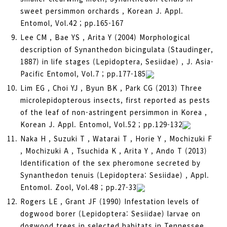
sweet persimmon orchards , Korean J. Appl.
Entomol, Vol.42 ; pp.165-167
Lee CM , Bae YS , Arita Y (2004) Morphological
description of Synanthedon bicingulata (Staudinger,
1887) in life stages (Lepidoptera, Sesiidae) , J. Asia-
Pacific Entomol, Vol.7 ; pp.177-185
Lim EG , Choi YJ , Byun BK , Park CG (2013) Three
microlepidopterous insects, first reported as pests
of the leaf of non-astringent persimmon in Korea ,
Korean J. Appl. Entomol, Vol.52 ; pp.129-132
Naka H , Suzuki T , Watarai T , Horie Y , Mochizuki F
, Mochizuki A , Tsuchida K , Arita Y , Ando T (2013)
Identification of the sex pheromone secreted by
Synanthedon tenuis (Lepidoptera: Sesiidae) , Appl.
Entomol. Zool, Vol.48 ; pp.27-33
Rogers LE , Grant JF (1990) Infestation levels of
dogwood borer (Lepidoptera: Sesiidae) larvae on
dogwood trees in selected habitats in Tennessee ,