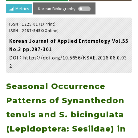
Year(s) :
Metrics
Korean Bibliography
to
ISSN : 1225-0171(Print)
Search :
ISSN : 2287-545X(Online)
Korean Journal of Applied Entomology Vol.55
No.3 pp.297-301
DOI :
https://doi.org/10.5656/KSAE.2016.06.0.03
2
Search
Advanced Search
Seasonal Occurrence
Adode Reader(link)
Patterns of Synanthedon
tenuis and S. bicingulata
(Lepidoptera: Sesiidae) in