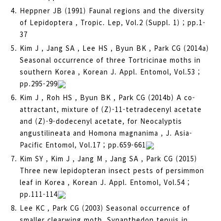
Heppner JB (1991) Faunal regions and the diversity
of Lepidoptera , Tropic. Lep, Vol.2 (Suppl. 1) ; pp.1-
37
Kim J , Jang SA , Lee HS , Byun BK , Park CG (2014a)
Seasonal occurrence of three Tortricinae moths in
southern Korea , Korean J. Appl. Entomol, Vol.53 ;
pp.295-299
Kim J , Roh HS , Byun BK , Park CG (2014b) A co-
attractant, mixture of (Z)-11-tetradecenyl acetate
and (Z)-9-dodecenyl acetate, for Neocalyptis
angustilineata and Homona magnanima , J. Asia-
Pacific Entomol, Vol.17 ; pp.659-661
Kim SY , Kim J , Jang M , Jang SA , Park CG (2015)
Three new lepidopteran insect pests of persimmon
leaf in Korea , Korean J. Appl. Entomol, Vol.54 ;
pp.111-114
Lee KC , Park CG (2003) Seasonal occurrence of
smaller clearwing moth, Synanthedon tenuis in