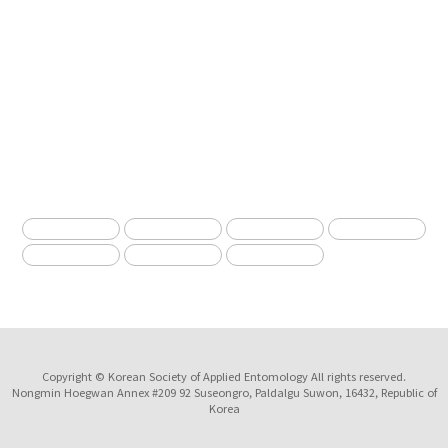
submission.entomology2.or.kr
KSAE
The Korean Society of Applied Entomology
Copyright © Korean Society of Applied Entomology All rights reserved.
Nongmin Hoegwan Annex #209 92 Suseongro, Paldalgu Suwon, 16432, Republic of
Korea