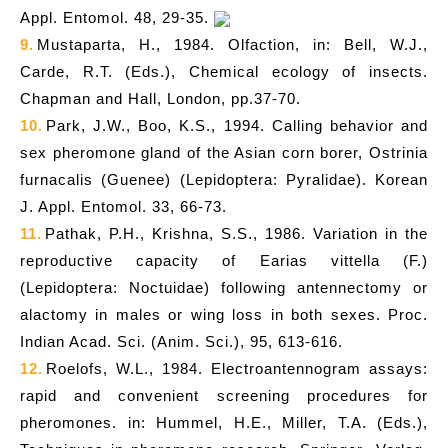
Appl. Entomol. 48, 29-35.
9.
Mustaparta, H., 1984. Olfaction, in: Bell, W.J.,
Carde, R.T. (Eds.), Chemical ecology of insects.
Chapman and Hall, London, pp.37-70.
10.
Park, J.W., Boo, K.S., 1994. Calling behavior and
sex pheromone gland of the Asian corn borer, Ostrinia
furnacalis (Guenee) (Lepidoptera: Pyralidae). Korean
J. Appl. Entomol. 33, 66-73.
11.
Pathak, P.H., Krishna, S.S., 1986. Variation in the
reproductive capacity of Earias vittella (F.)
(Lepidoptera: Noctuidae) following antennectomy or
alactomy in males or wing loss in both sexes. Proc.
Indian Acad. Sci. (Anim. Sci.), 95, 613-616.
12.
Roelofs, W.L., 1984. Electroantennogram assays:
rapid and convenient screening procedures for
pheromones. in: Hummel, H.E., Miller, T.A. (Eds.),