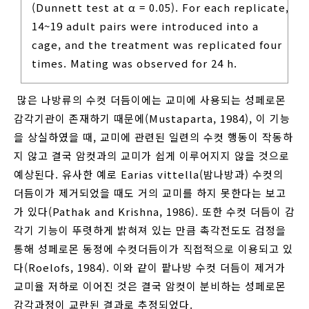
(Dunnett test at α = 0.05). For each replicate,
14~19 adult pairs were introduced into a
cage, and the treatment was replicated four
times. Mating was observed for 24 h.
많은 나방류의 수컷 더듬이에는 교미에 사용되는 성페로몬
감각기관이 존재하기 때문에(Mustaparta, 1984), 이 기능
을 상실하였을 때, 교미에 관련된 일련의 수컷 행동이 작동하
지 않고 결국 암컷과의 교미가 쉽게 이루어지지 않을 것으로
예상된다. 유사한 예로 Earias vittella(밤나방과) 수컷의
더듬이가 제거되었을 때도 거의 교미를 하지 못한다는 보고
가 있다(Pathak and Krishna, 1986). 또한 수컷 더듬이 감
각기 기능이 뚜렷하게 밝혀져 있는 만큼 촉각전도도 검정을
통해 성페로몬 동정에 수컷더듬이가 직접적으로 이용되고 있
다(Roelofs, 1984). 이와 같이 팥나방 수컷 더듬이 제거가
교미율 저하로 이어진 것은 결국 암컷이 분비하는 성페로몬
감각과정이 교란된 결과로 추정되었다.