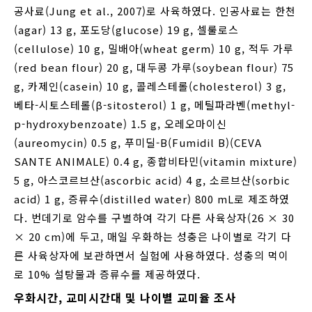
공사료(Jung et al., 2007)로 사육하였다. 인공사료는 한천
(agar) 13 g, 포도당(glucose) 19 g, 셀룰로스
(cellulose) 10 g, 밀배아(wheat germ) 10 g, 적두 가루
(red bean flour) 20 g, 대두콩 가루(soybean flour) 75
g, 카제인(casein) 10 g, 콜레스테롤(cholesterol) 3 g,
베타-시토스테롤(β-sitosterol) 1 g, 메틸파라벤(methyl-
p-hydroxybenzoate) 1.5 g, 오레오마이신
(aureomycin) 0.5 g, 푸미딜-B(Fumidil B)(CEVA
SANTE ANIMALE) 0.4 g, 종합비타민(vitamin mixture)
5 g, 아스코르브산(ascorbic acid) 4 g, 소르브산(sorbic
acid) 1 g, 증류수(distilled water) 800 mL로 제조하였
다. 번데기로 암수를 구별하여 각기 다른 사육상자(26 × 30
× 20 cm)에 두고, 매일 우화하는 성충은 나이별로 각기 다
른 사육상자에 보관하면서 실험에 사용하였다. 성충의 먹이
로 10% 설탕물과 증류수를 제공하였다.
우화시간, 교미시간대 및 나이별 교미율 조사