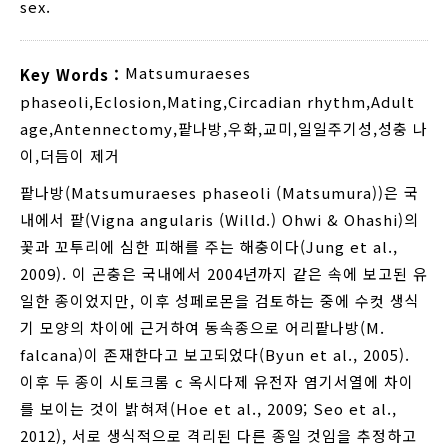
sex.
Matsumuraeses
Key Words :
phaseoli
,
Eclosion
,
Mating
,
Circadian rhythm
,
Adult
age
,
Antennectomy
,
팥나방
,
우화
,
교미
,
일일주기성
,
성충 나
이
,
더듬이 제거
팥나방(Matsumuraeses phaseoli (Matsumura))은 국
내에서 팥(Vigna angularis (Willd.) Ohwi & Ohashi)의
꽃과 꼬투리에 심한 피해를 주는 해충이다(Jung et al.,
2009). 이 곤충은 국내에서 2004년까지 같은 속에 보고된 유
일한 종이었지만, 이후 성페로몬을 검토하는 중에 수컷 생식
기 모양의 차이에 근거하여 동속종으로 어리팥나방(M.
falcana)이 존재한다고 보고되었다(Byun et al., 2005).
이후 두 종이 시토크롬 c 옥시다제 유전자 염기서열에 차이
를 보이는 것이 밝혀져(Hoe et al., 2009; Seo et al.,
2012), 서로 생식적으로 격리된 다른 종일 것임을 추정하고