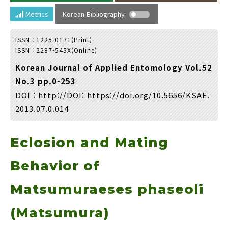
Year(s) :
Metrics
Korean Bibliography
to
ISSN : 1225-0171(Print)
Search :
ISSN : 2287-545X(Online)
Korean Journal of Applied Entomology Vol.52
No.3 pp.0-253
DOI :
http://DOI: https://doi.org/10.5656/KSAE.
2013.07.0.014
Search
Advanced Search
Eclosion and Mating
Adode Reader(link)
Behavior of
Matsumuraeses phaseoli
(Matsumura)