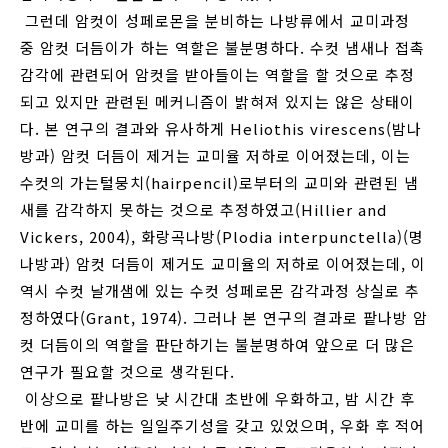
그런데 암컷이 성페로몬을 분비하는 나방류에서 교미과정
중 암컷 더듬이가 하는 역할은 불분명하다. 수컷 냄새나 접촉
감각에 관련되어 암컷을 받아들이는 역할을 할 것으로 추정
되고 있지만 관련된 메커니즘이 밝혀져 있지는 않은 상태이
다. 본 연구의 결과와 유사하게 Heliothis virescens(밤나
방과) 암컷 더듬이 제거는 교미율 저하로 이어졌는데, 이는
수컷의 가는털뭉치(hairpencil)로부터의 교미와 관련된 냄
새를 감각하지 못하는 것으로 추정하였고(Hillier and
Vickers, 2004), 화랑곡나방(Plodia interpunctella)(명
나방과) 암컷 더듬이 제거도 교미율의 저하로 이어졌는데, 이
역시 수컷 날개샘에 있는 수컷 성페로몬 감각과정 상실로 추
정하였다(Grant, 1974). 그러나 본 연구의 결과로 팥나방 암
컷 더듬이의 역할을 판단하기는 불분명하여 앞으로 더 많은
연구가 필요할 것으로 생각된다.
이상으로 팥나방은 낮 시간대 초반에 우화하고, 밤 시간 후
반에 교미를 하는 일일주기성을 갖고 있었으며, 우화 후 적어