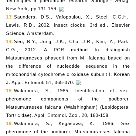
Techniques in pheromone research. Springer- Verlag,
New York, pp.131-159.
13.
Saunders, D.S., Vafopoulou, X., Steel, C.G.H.,
Lewis, R.D., 2002. Insect clocks. 3rd ed., Elsevier
Science, Amsterdam.
14.
Seo, B.Y., Jung, J.K., Cho, J.R., Kim, Y., Park,
C.G., 2012. A PCR method to distinguish
Matsumuraeses phaseoli from M. falcana based on
the difference of nucleotide sequence in the
mitochondrial cytochrome c oxidase subunit I. Korean
J. Appl. Entomol. 51, 365-370.
15.
Wakamura, S., 1985. Identification of sex-
pheromone components of the podborer,
Matsumuraeses falcana (Walshingham) (Lepidoptera:
Tortricidae). Appl. Entomol. Zool. 20, 189-198.
16.
Wakamura, S., Kegasawa, K., 1986. Sex
pheromone of the podborer, Matsumuraeses falcana