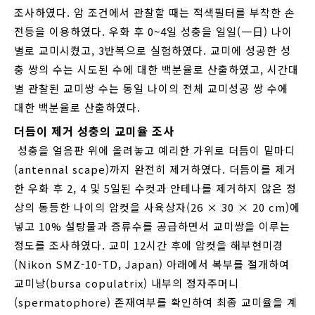
조사하였다. 암 조건에서 관찰할 때는 적색필터를 부착한 손
전등을 이용하였다. 우화 후 0~4일 성충을 일일(一日) 나이
별로 교미시켰고, 3반복으로 실험하였다. 교미에 성공한 성
충 쌍의 수는 시도된 수에 대한 백분율로 산출하였고, 시간대
별 관찰된 교미쌍 수는 동일 나이의 전체 교미성공 쌍 수에
대한 백분율로 산출하였다.
더듬이 제거 성충의 교미율 조사
성충을 얼음판 위에 올려놓고 예리한 가위로 더듬이 밑마디
(antennal scape)까지 완전히 제거하였다. 더듬이를 제거
한 우화 후 2, 4 및 5일된 수컷과 안테나를 제거하지 않은 정
상의 동등한 나이의 암컷을 사육상자(26 × 30 × 20 cm)에
넣고 10% 설탕물과 증류수를 공급하면서 교미쌍을 이루는
정도를 조사하였다. 교미 12시간 후에 암컷을 해부현미경
(Nikon SMZ-10-TD, Japan) 아래에서 복부를 절개하여
교미낭(bursa copulatrix) 내부의 정자주머니
(spermatophore) 존재여부를 확인하여 최종 교미율을 계