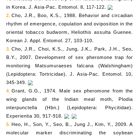
in Korea. J. Asia-Pac. Entomol. 8, 117-122.
2.
Cho, J.R., Boo, K.S., 1988. Behavior and circadian
rhythm of emergence, copulation and oviposition in the
oriental tobacco budworm, Heliothis assulta Guenee.
Korean J. Appl. Entomol. 27, 103-110.
3.
Cho, J.R., Choi, K.S., Jung, J.K., Park, J.H., Seo,
B.Y., 2007. Development of sex pheromone trap for
monitoring Matsumuraeses falcana (Walshingham)
(Lepidoptera: Tortricidae). J. Asia-Pac. Entomol. 10,
345-349.
4.
Grant, G.G., 1974. Male sex pheromone from the
wing glands of the Indian meal moth, Plodia
interpunctella (Hbn.) (Lepidoptera: Phycitidae).
Experientia 30, 917-918.
5.
Heo, H., Son, Y., Seo, B., Jung J., Kim, Y., 2009. A
molecular marker discriminating the soybean