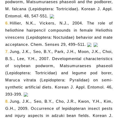
podworm, Matsumuraeses phaseoli and the podborer,
M. falcana (Lepidoptera: Tortricidae). Korean J. Appl.
Entomol. 48, 547-551.
6.
Hillier, N.K., Vickers, N.J., 2004. The role of
heliothine hairpencil compounds in female Heliothis
virescens (Lepidoptera: Noctuidae) behavior and mate
acceptance. Chem. Senses 29, 499–511.
7.
Jung, J.K., Seo, B.Y., Park, J.H., Moon, J.K., Choi,
B.S., Lee, Y.H., 2007. Developmental characteristics
of soybean podworm, Matsumuraeses phaseoli
(Lepidoptera: Tortricidae) and legume pod borer,
Maruca vitrata (Lepidoptera: Pyralidae) on semi-
synthetic artificial diets. Korean J. Appl. Entomol. 46,
393-399.
8.
Jung, J.K., Seo, B.Y., Cho, J.R., Kwon, Y.H., Kim,
G.H., 2009. Occurrence of lepidopteran insect pests
and injury aspects in adzuki bean fields. Korean J.