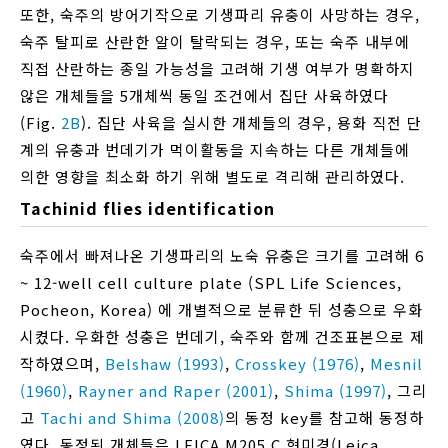
또한, 숙주의 방어기작으로 기생파리 유충이 사망하는 경우,
숙주 탈피로 산란한 알이 탈락되는 경우, 또는 숙주 내부에
직접 산란하는 종일 가능성을 고려해 기생 여부가 명확하지
않은 개체들을 5개체씩 동일 조건에서 집단 사육하였다
(Fig.
2B
). 집단 사육을 실시한 개체들의 경우, 용화 직전 단
계의 유충과 번데기가 먹이활동을 지속하는 다른 개체들에
의한 영향을 최소화 하기 위해 별도로 격리해 관리하였다.
Tachinid flies identification
숙주에서 빠져나온 기생파리의 노숙 유충은 크기를 고려해 6
~ 12-well cell culture plate (SPL Life Sciences,
Pocheon, Korea) 에 개별적으로 분류한 뒤 성충으로 우화
시켰다. 우화한 성충은 번데기, 숙주와 함께 건조표본으로 제
작하였으며,
Belshaw (1993)
,
Crosskey (1976)
,
Mesnil
(1960)
,
Rayner and Raper (2001)
,
Shima (1997)
, 그리
고
Tachi and Shima (2008)
의 동정 key를 참고해 동정하
였다. 동정된 개체들은 LEICA M205 C 현미경(Leica