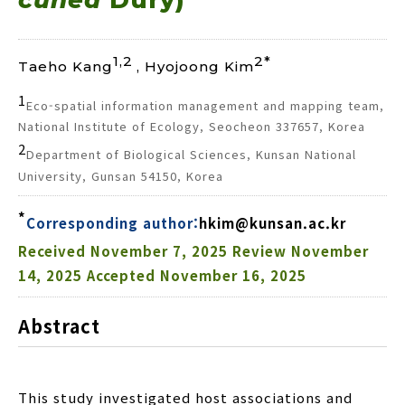
cunea
Dury)
1,2
2*
Taeho Kang
, Hyojoong Kim
1
Eco-spatial information management and mapping team,
National Institute of Ecology, Seocheon 337657, Korea
2
Department of Biological Sciences, Kunsan National
University, Gunsan 54150, Korea
*
Corresponding author:
hkim@kunsan.ac.kr
Received
November 7, 2025
Review
November
14, 2025
Accepted
November 16, 2025
Abstract
This study investigated host associations and