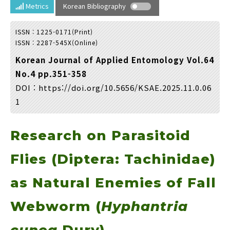
Year(s) :
Metrics
Korean Bibliography
to
ISSN : 1225-0171(Print)
Search :
ISSN : 2287-545X(Online)
Korean Journal of Applied Entomology Vol.64
No.4 pp.351-358
DOI :
https://doi.org/10.5656/KSAE.2025.11.0.06
1
Search
Advanced Search
Research on Parasitoid
Adode Reader(link)
Flies (Diptera: Tachinidae)
as Natural Enemies of Fall
Webworm (
Hyphantria