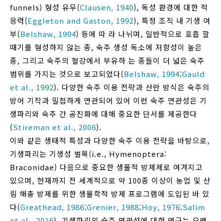
funnels) 형성 유무(
Clausen, 1940
), 독성 환경에 대한 적
응력(
Eggleton and Gaston, 1992
), 특정 조직 내 기생 여
부(
Belshaw, 1994
) 등에 따 라 나뉘며, 일반적으로 호흡 깔
때기를 형성하지 않는 종, 숙주 생성 독소에 저항성이 높은
종, 그리고 숙주의 혈강에서 부유하 는 종들이 더 넓은 숙주
범위를 가지는 것으로 보고되었다(
Belshaw, 1994;
Gauld
et al., 1992
). 다양한 숙주 이용 전략과 산란 방식은 숙주의
방어 기작과 밀접하게 연관되어 있어 이런 숙주 연관성은 기
생파리와 숙주 간 공진화에 대해 중요한 단서를 제공한다
(
Stireman et al., 2006
).
이와 같은 생태적 특성과 다양한 숙주 이용 전략을 바탕으로,
기생파리는 기생성 벌목(i.e., Hymenoptera:
Braconidae) 다음으로 중요한 생물적 방제제로 여겨지고
있으며, 현재까지 전 세계적으로 약 100종 이상이 농업 및 산
림 해충 방제를 위한 생물학적 방제 프로그램에 도입된 바 있
다(
Greathead, 1986;
Grenier, 1988;
Hoy, 1976;
Salim
et al., 2016
). 기생파리의 숙주 연관성에 대한 연구는 오랜