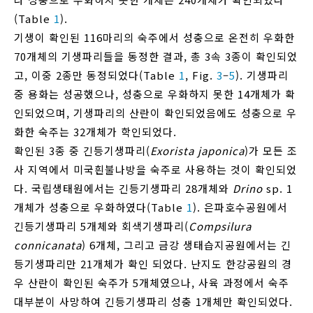
(Table
1
).
기생이 확인된 116마리의 숙주에서 성충으로 온전히 우화한
70개체의 기생파리들을 동정한 결과, 총 3속 3종이 확인되었
고, 이중 2종만 동정되었다(Table
1
, Fig.
3
–
5
). 기생파리
중 용화는 성공했으나, 성충으로 우화하지 못한 14개체가 확
인되었으며, 기생파리의 산란이 확인되었음에도 성충으로 우
화한 숙주는 32개체가 학인되었다.
확인된 3종 중 긴등기생파리(
Exorista japonica
)가 모든 조
사 지역에서 미국흰불나방을 숙주로 사용하는 것이 확인되었
다. 국립생태원에서는 긴등기생파리 28개체와
Drino
sp. 1
개체가 성충으로 우화하였다(Table
1
). 은파호수공원에서
긴등기생파리 5개체와 회색기생파리(
Compsilura
connicanata
) 6개체, 그리고 금강 생태습지공원에서는 긴
등기생파리만 21개체가 확인 되었다. 난지도 한강공원의 경
우 산란이 확인된 숙주가 5개체였으나, 사육 과정에서 숙주
대부분이 사망하여 긴등기생파리 성충 1개체만 확인되었다.