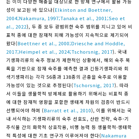
는 이미 다양한 해충을 대상으로 한 방제 연구에서 활용 가능
성이 보고된 바 있으나(
Elkinton and Boettner,
2004;
Nakamura, 1997;
Tanaka et al., 2001;
Seo et
al., 2022
), 두 종 모두 광범위한 숙주 범위를 지니고 있어 비
표적 종에 대한 잠재적 피해 가능성이 지속적으로 제기되어
왔다(
Boettner et al., 2000;
Driesche and Hoddle,
2017;
Heimpel et al., 2024;
Tschorsnig, 2017
). 국내
기생파리류의 숙주 정보가 제한적인 상황에서, 해외 숙주 목
록을 기반으로 잠재 숙주를 예측한 결과 긴등기생파리와 회
색기생파리는 각각 56종과 138종의 곤충을 숙주로 이용할
가능성이 있는 것으로 추정된다(
Tschorsnig, 2017
). 따라
서 이들을 생물학적 방제제로 활용하기 위해서는 비표적 종
에 대한 잠재적 영향을 포함한 생태계 차원의 검증이 반드시
선행되어야 하며 (
Barratt et al., 2010
), 이를 위해서는 국
내 서식하는 기생파리류의 숙주 선호도, 산란 전략, 숙주-기
주식물 간의 화학적 상호작용, 비행 능력 등 생물학적·생태학
적 특성에 대한 기초 연구가 이루어져야 한다(
Nakamura