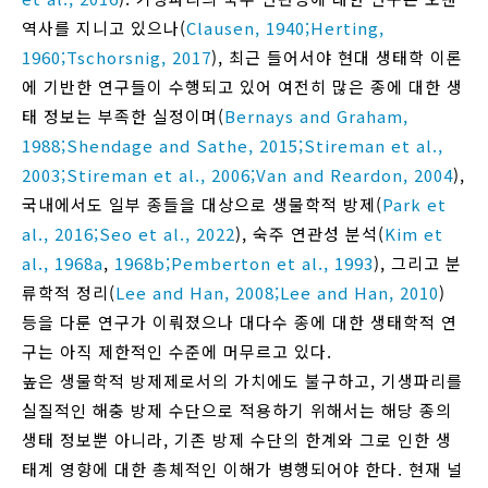
역사를 지니고 있으나(
Clausen, 1940;
Herting,
1960;
Tschorsnig, 2017
), 최근 들어서야 현대 생태학 이론
에 기반한 연구들이 수행되고 있어 여전히 많은 종에 대한 생
태 정보는 부족한 실정이며(
Bernays and Graham,
1988;
Shendage and Sathe, 2015;
Stireman et al.,
2003;
Stireman et al., 2006;
Van and Reardon, 2004
),
국내에서도 일부 종들을 대상으로 생물학적 방제(
Park et
al., 2016;
Seo et al., 2022
), 숙주 연관성 분석(
Kim et
al., 1968a
,
1968b;
Pemberton et al., 1993
), 그리고 분
류학적 정리(
Lee and Han, 2008;
Lee and Han, 2010
)
등을 다룬 연구가 이뤄졌으나 대다수 종에 대한 생태학적 연
구는 아직 제한적인 수준에 머무르고 있다.
높은 생물학적 방제제로서의 가치에도 불구하고, 기생파리를
실질적인 해충 방제 수단으로 적용하기 위해서는 해당 종의
생태 정보뿐 아니라, 기존 방제 수단의 한계와 그로 인한 생
태계 영향에 대한 총체적인 이해가 병행되어야 한다. 현재 널