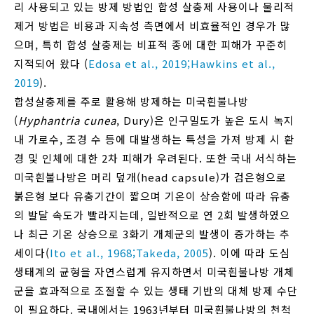
리 사용되고 있는 방제 방법인 합성 살충제 사용이나 물리적
제거 방법은 비용과 지속성 측면에서 비효율적인 경우가 많
으며, 특히 합성 살충제는 비표적 종에 대한 피해가 꾸준히
지적되어 왔다 (
Edosa et al., 2019;
Hawkins et al.,
2019
).
합성살충제를 주로 활용해 방제하는 미국흰불나방
(
Hyphantria cunea
, Dury)은 인구밀도가 높은 도시 녹지
내 가로수, 조경 수 등에 대발생하는 특성을 가져 방제 시 환
경 및 인체에 대한 2차 피해가 우려된다. 또한 국내 서식하는
미국흰불나방은 머리 덮개(head capsule)가 검은형으로
붉은형 보다 유충기간이 짧으며 기온이 상승함에 따라 유충
의 발달 속도가 빨라지는데, 일반적으로 연 2회 발생하였으
나 최근 기온 상승으로 3화기 개체군의 발생이 증가하는 추
세이다(
Ito et al., 1968;
Takeda, 2005
). 이에 따라 도심
생태계의 균형을 자연스럽게 유지하면서 미국흰불나방 개체
군을 효과적으로 조절할 수 있는 생태 기반의 대체 방제 수단
이 필요하다. 국내에서는 1963년부터 미국흰불나방의 천척