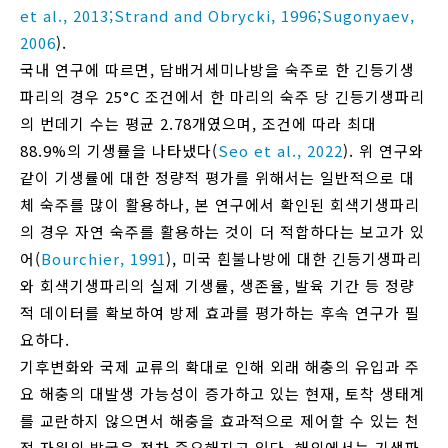
et al., 2013;
Strand and Obrycki, 1996;
Sugonyaev,
2006
).
국내 연구에 따르면, 담배거세미나방을 숙주로 한 긴등기생
파리의 경우 25°C 조건에서 한 마리의 숙주 당 긴등기생파리
의 번데기 수는 평균 2.78개였으며, 조건에 따라 최대
88.9%의 기생률을 나타냈다(
Seo et al., 2022
). 위 연구와
같이 기생률에 대한 정량적 평가를 위해서는 일반적으로 대
체 숙주를 많이 활용하나, 본 연구에서 확인된 회색기생파리
의 경우 자연 숙주를 활용하는 것이 더 적합하다는 보고가 있
어(
Bourchier, 1991
), 미국 흰불나방에 대한 긴등기생파리
와 회색기생파리의 실제 기생률, 생존율, 발육 기간 등 정량
적 데이터를 확보하여 방제 효과를 평가하는 후속 연구가 필
요하다.
기후변화와 국제 교류의 확대로 인해 외래 해충의 유입과 주
요 해충의 대발생 가능성이 증가하고 있는 현재, 토착 생태계
를 교란하지 않으면서 해충을 효과적으로 제어할 수 있는 천
적 자원의 발굴은 점차 중요해지고 있다. 해외에서는 기생파