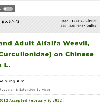
hy
ISSN : 1225-0171(Print)
1 pp.67-72
ISSN : 2287-545X(Online)
Adode Reader(link)
and Adult Alfalfa Weevil,
 Curculionidae) on Chinese
 L.
Tae Sung Kim
 Research & Extension Services
2012 Accepted February 9, 2012 )