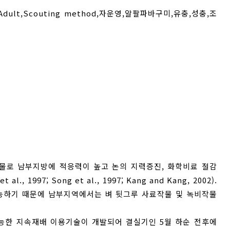
Adult
,
Scouting method
,
자운영
,
알팔파바구미
,
유충
,
성충
,
조
 두과작물로 남부지방에 적응력이 높고 논의 지력증진, 화학비료 절감
997; Song et al., 1997; Kang and Kang, 2002).
능하기 때문에 남부지역에서는 벼 뒷그루 사료작물 및 녹비작물
능한 지속재배 이용기술이 개발되어 결실기인 5월 하순 전후에