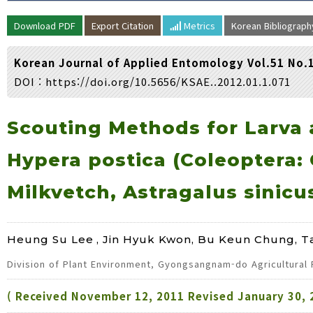
Volume/Issue :
Download PDF
Export Citation
Metrics
Korean Bibliograp
Year(s) :
to
Korean Journal of Applied Entomology Vol.51 No.
Search :
DOI :
https://doi.org/10.5656/KSAE..2012.01.1.071
Search
Advanced Search
Scouting Methods for Larva 
Hypera postica (Coleoptera:
Milkvetch, Astragalus sinicus
Heung Su Lee
, Jin Hyuk Kwon, Bu Keun Chung, 
Division of Plant Environment, Gyongsangnam-do Agricultural
( Received November 12, 2011 Revised January 30, 