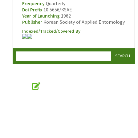
Frequency
Quarterly
Doi Prefix
10.5656/KSAE
Year of Launching
1962
Publisher
Korean Society of Applied Entomology
Indexed/Tracked/Covered By
SEARCH
Online Submission
submission.entomology2.or.kr
KSAE