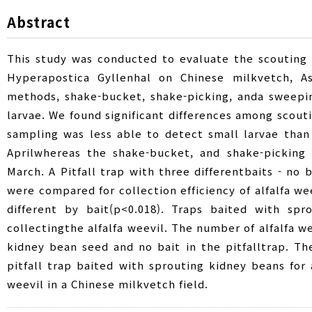
Abstract
This study was conducted to evaluate the scouting m
Hyperapostica Gyllenhal on Chinese milkvetch, As
methods, shake-bucket, shake-picking, anda sweepin
larvae. We found significant differences among scout
sampling was less able to detect small larvae than
Aprilwhereas the shake-bucket, and shake-picking 
March. A Pitfall trap with three differentbaits - no
were compared for collection efficiency of alfalfa wee
different by bait(p<0.018). Traps baited with sp
collectingthe alfalfa weevil. The number of alfalfa w
kidney bean seed and no bait in the pitfalltrap. T
pitfall trap baited with sprouting kidney beans for
weevil in a Chinese milkvetch field.