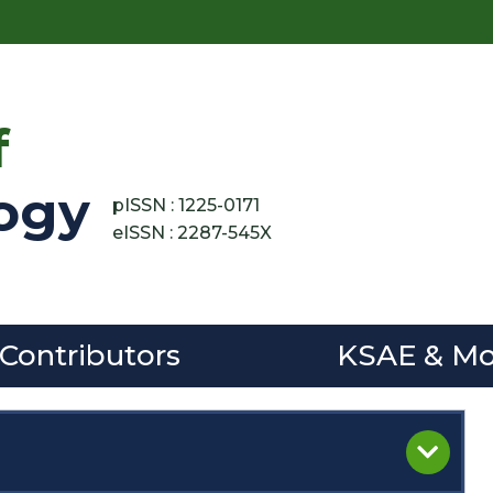
f
ogy
pISSN : 1225-0171
eISSN : 2287-545X
 Contributors
KSAE & Mo