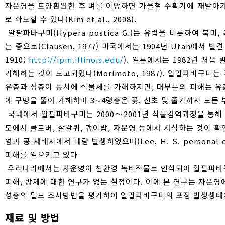
자운영을 토양환원한 후 벼를 이앙하면 가을철 수확기에 재발아가
로 확보할 수 있다(Kim et al., 2008).
알팔파바구미(Hypera postica G.)는 유럽을 비롯하여 북
는 종으로(Clausen, 1977) 미국에서는 1904년 Utah에서 
1910;
http://ipm.illinois.edu/
). 일본에서는 1982년 처음 
가해하는 것이 보고되었다(Morimoto, 1987). 알팔파바구미는 주로
유충과 성충이 동시에 식물체를 가해하지만, 대부분의 피해는 유충
에 구멍을 뚫어 가해하며 3∼4령충은 꽃, 신초 및 줄기까지 모든 부위를
국내에서 알팔파바구미는 2000～2001년 식물검역과정을 통해 건초류
도에서 클로버, 살갈퀴, 괭이밥, 자운영 등에서 서식하는 것이 확인되었다
영과 콩 재배지에서 대량 발생하였으며(Lee, H. S. personal
피해를 일으키고 있다
우리나라에서는 자운영이 친환경 녹비작물로 인식되어 알팔파바구
피해, 방제에 대한 연구가 없는 실정이다. 이에 본 연구는 자운
성충의 밀도 조사방법을 평가하여 알팔파바구미의 포장 발생생태
재료 및 방법